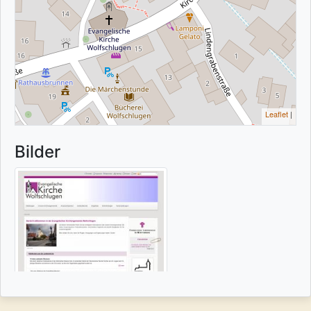
Leaflet
|
Bilder