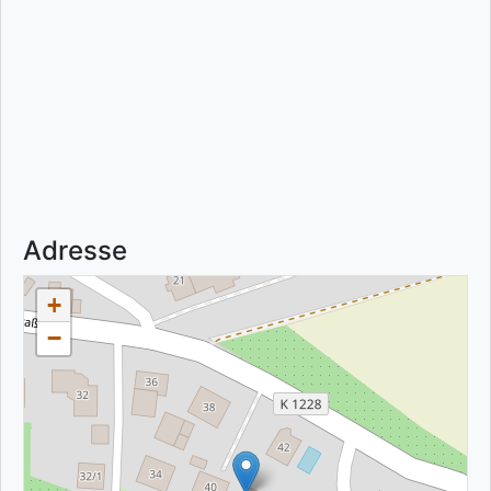
Adresse
+
−