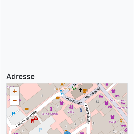
Adresse
+
−