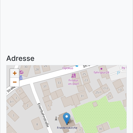
Adresse
+
−