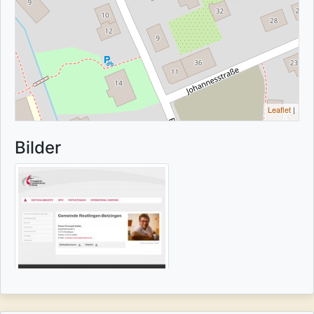
Leaflet
|
Bilder