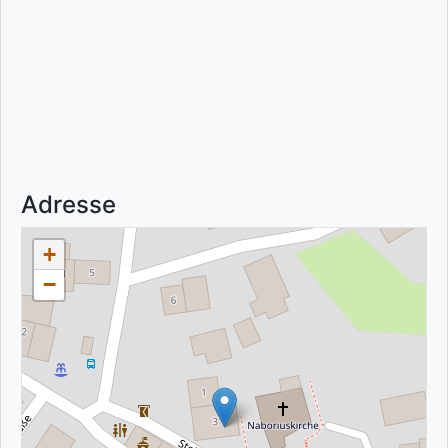
Adresse
+
−