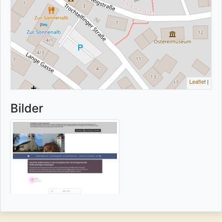
Leaflet
|
Bilder