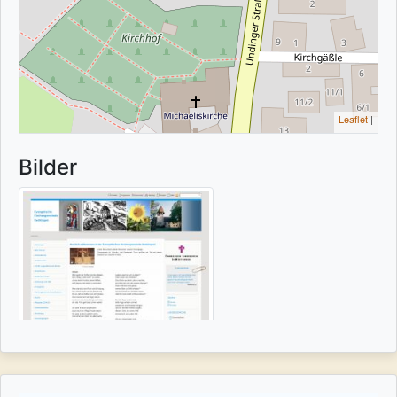
Leaflet
|
Bilder