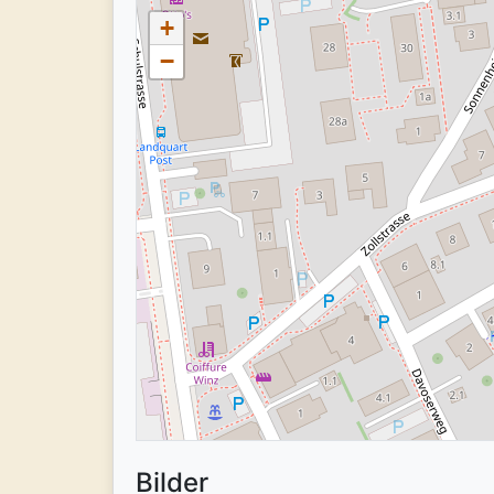
+
−
Bilder