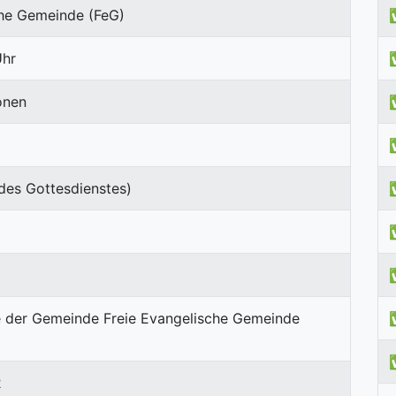
che Gemeinde (FeG)
Uhr
onen
des Gottesdienstes)
2