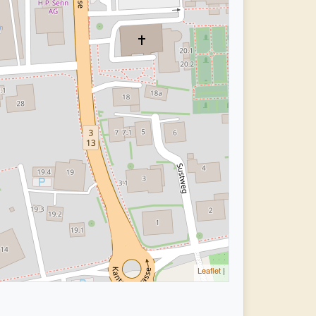
Leaflet
|