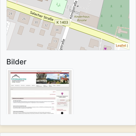
Leaflet
|
Bilder