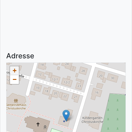
Adresse
+
−