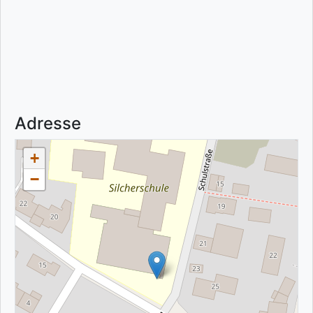
Adresse
+
−