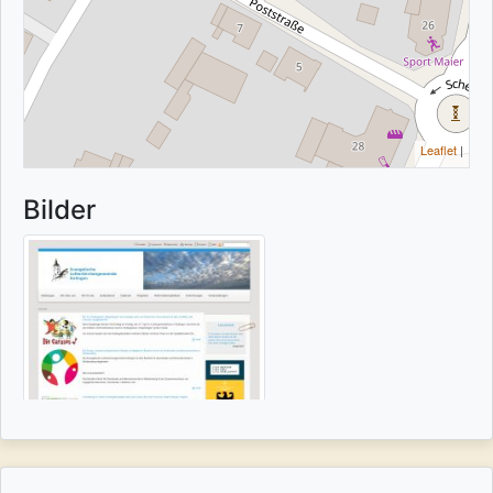
Leaflet
|
Bilder