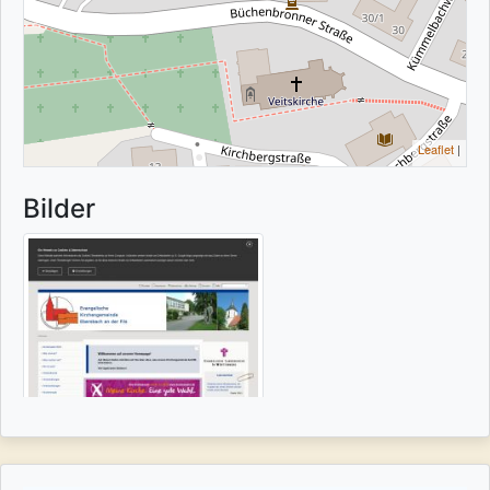
Leaflet
|
Bilder