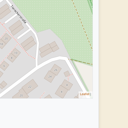
Leaflet
|