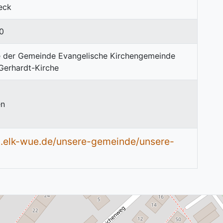
Keck
0
en
.elk-wue.de/unsere-gemeinde/unsere-