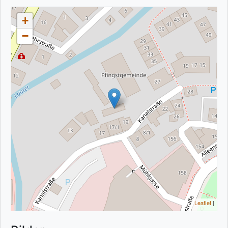
+
−
Leaflet
|