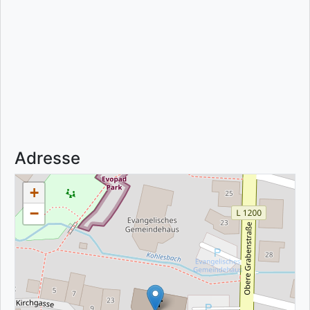
Adresse
+
−