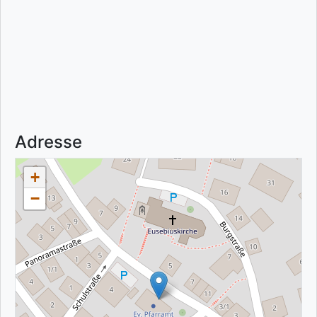
Adresse
+
−