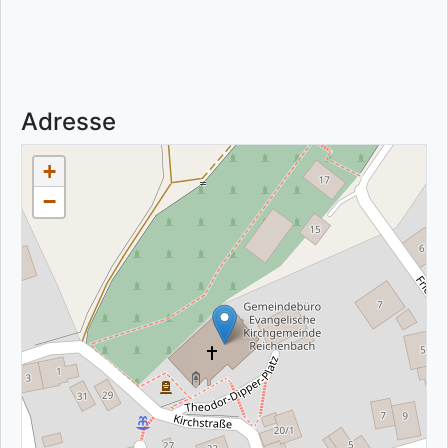
Adresse
+
−