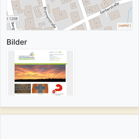
Leaflet
|
Bilder