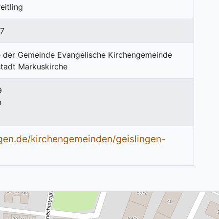
eitling
7
9
n
ngen.de/kirchengemeinden/geislingen-