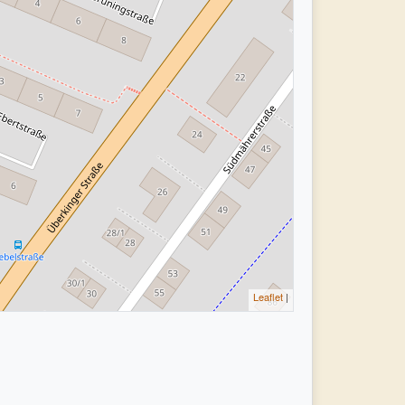
Leaflet
|