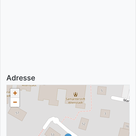
Adresse
+
−