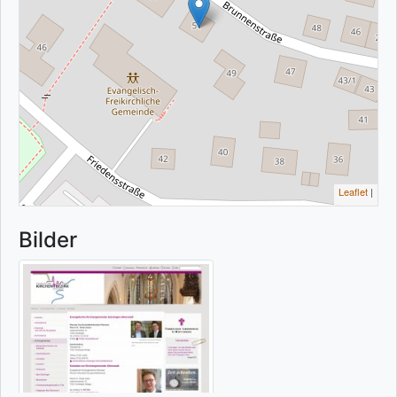
Leaflet
|
Bilder