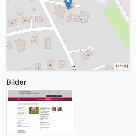
Leaflet
|
Bilder