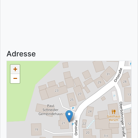
Adresse
+
−