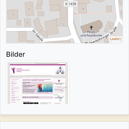
Leaflet
|
Bilder