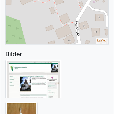
Leaflet
|
Bilder