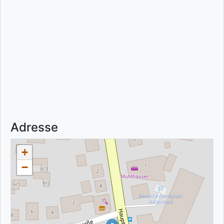
Adresse
+
−