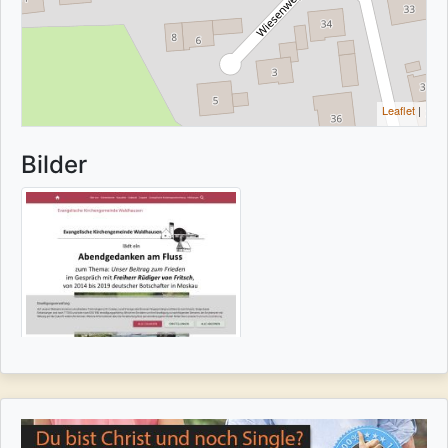
Leaflet
|
Bilder