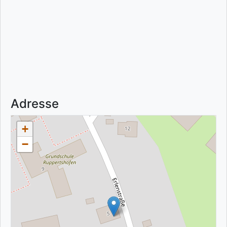
Adresse
+
−