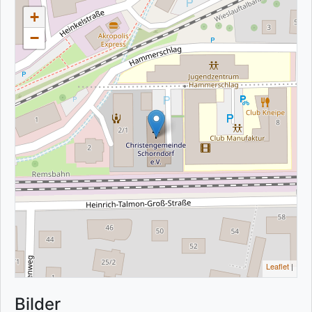
+
−
Leaflet
|
Bilder