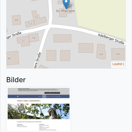
Leaflet
|
Bilder