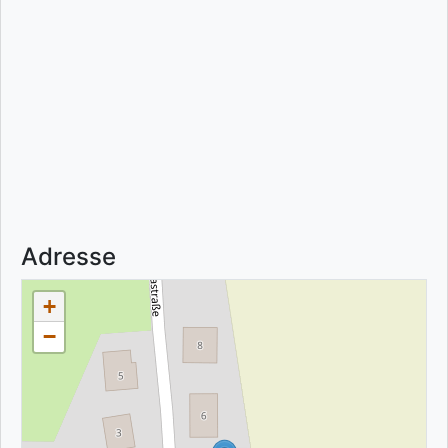
Adresse
+
−