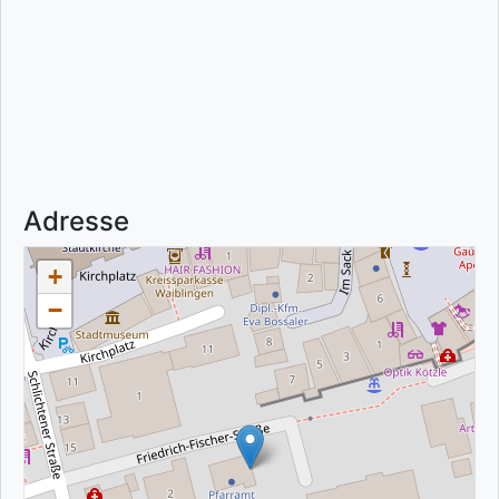
Adresse
+
−