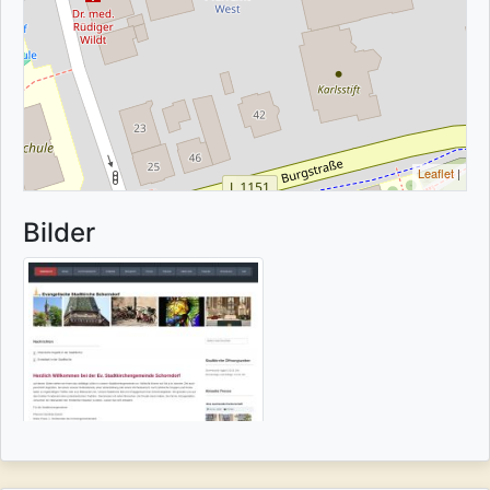
Leaflet
|
Bilder