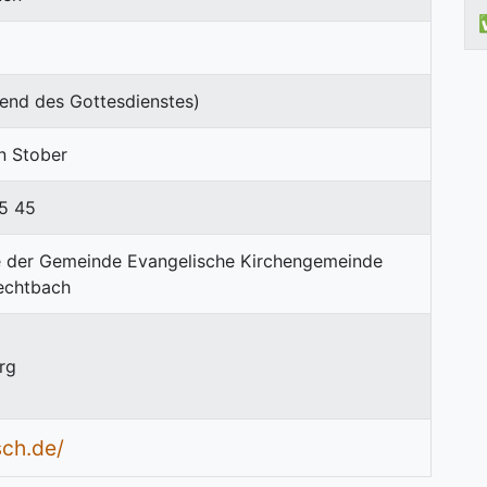
end des Gottesdienstes)
in Stober
5 45
rg
sch.de/