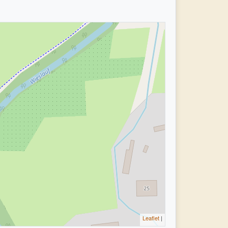
Leaflet
|