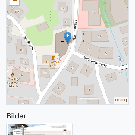
−
Leaflet
|
Bilder