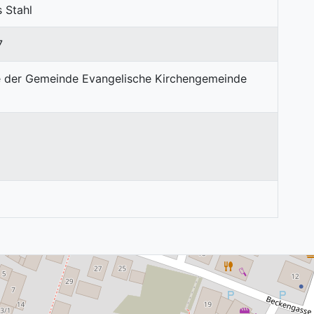
 Stahl
7