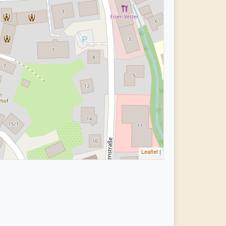
Leaflet
|