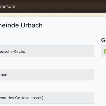
ressum
meinde Urbach
G
erische Kirche
onen
end des Gottesdienstes)