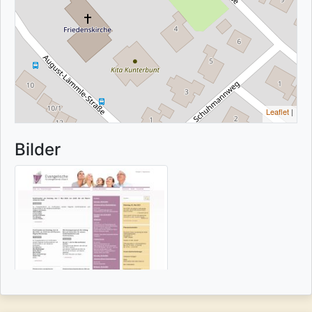
Leaflet
|
Bilder