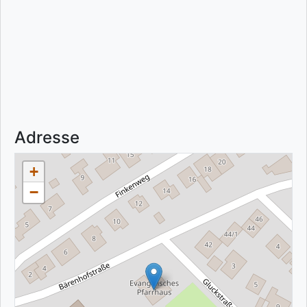
Adresse
+
−