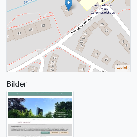
Leaflet
|
Bilder