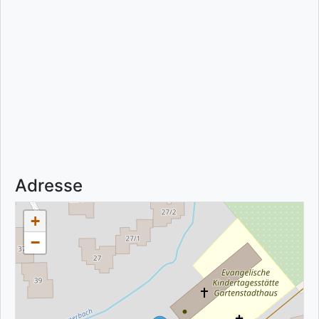
Adresse
+
−