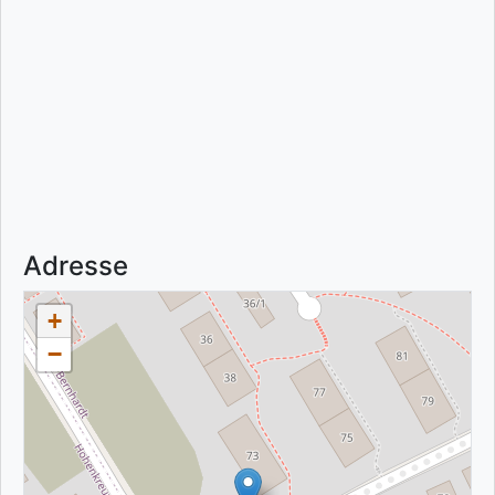
Adresse
+
−