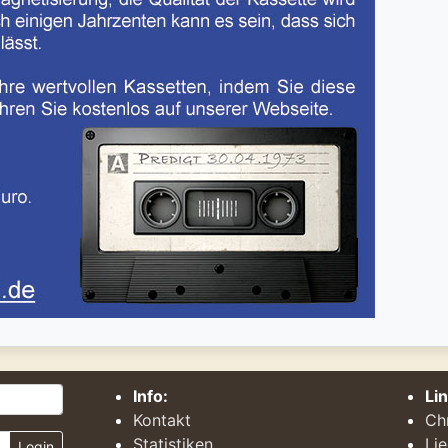
Info:
Li
Kontakt
Ch
Statistiken
Li
Login