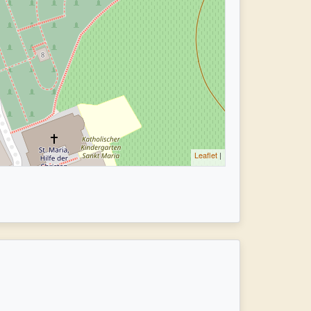
Leaflet
|