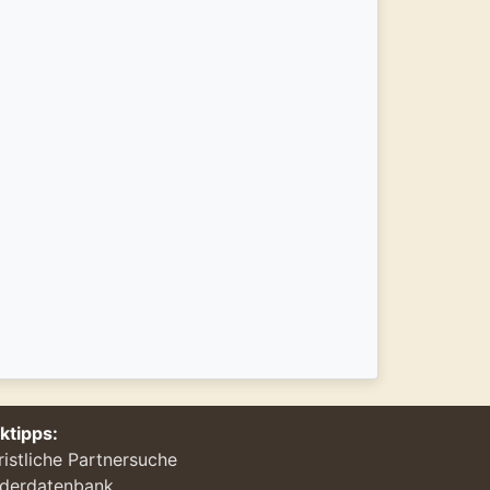
nktipps:
ristliche Partnersuche
ederdatenbank