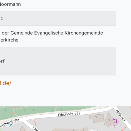
f Noormann
60
rf
.de/