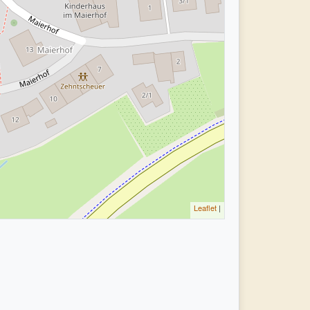
Leaflet
|