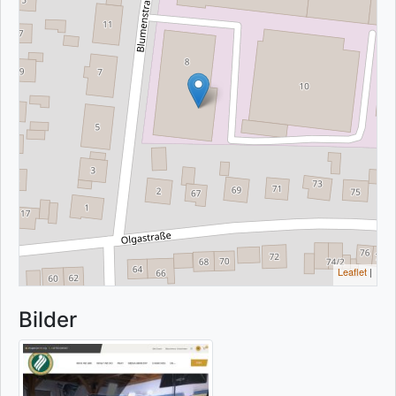
Leaflet
|
Bilder