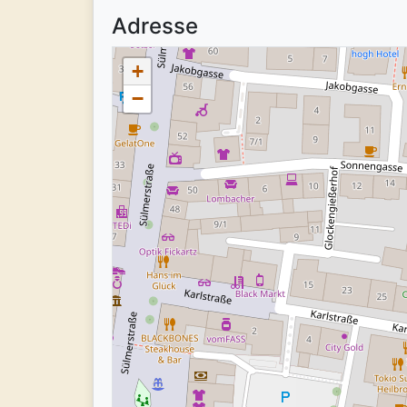
Adresse
+
−