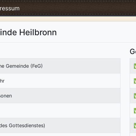
ressum
inde Heilbronn
G
che Gemeinde (FeG)
hr
sonen
des Gottesdienstes)