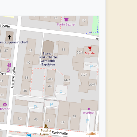
Leaflet
|