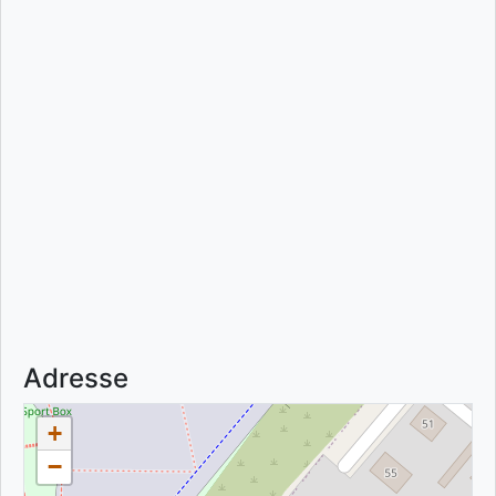
Adresse
+
−