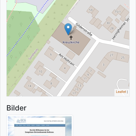
Leaflet
|
Bilder