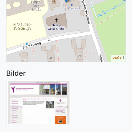
Leaflet
|
Bilder