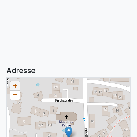
Adresse
+
−