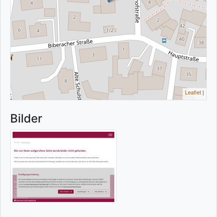
Leaflet
|
Bilder