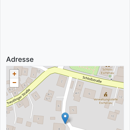
Adresse
+
−