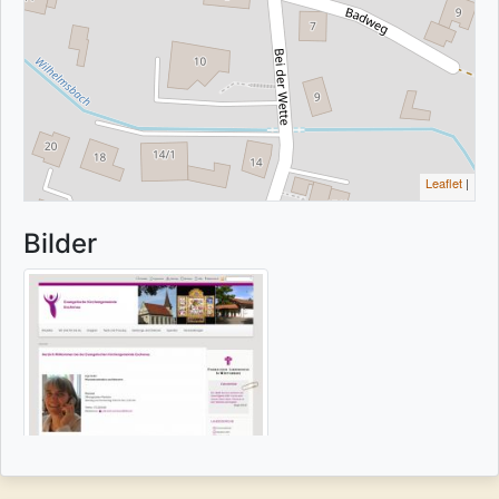
Leaflet
|
Bilder