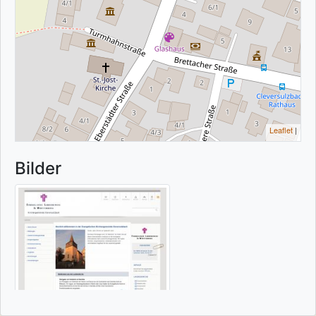
Leaflet
|
Bilder