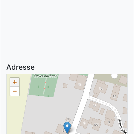
Adresse
+
−