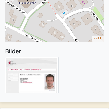
Leaflet
|
Bilder