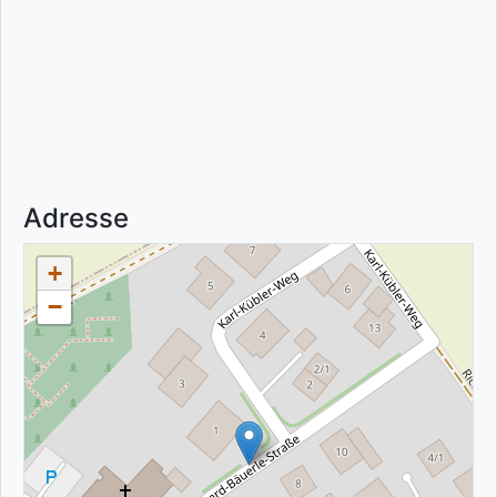
Adresse
+
−