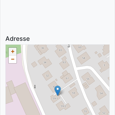
Adresse
+
−