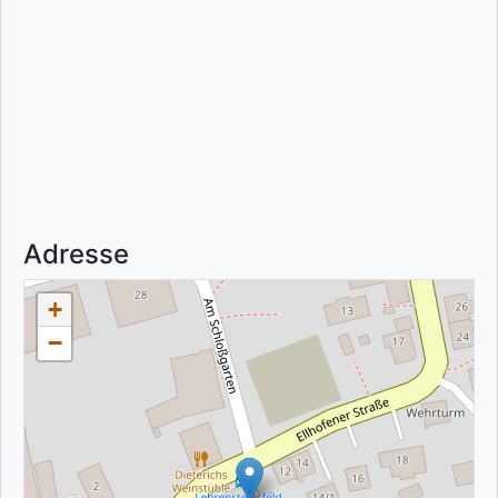
Adresse
+
−