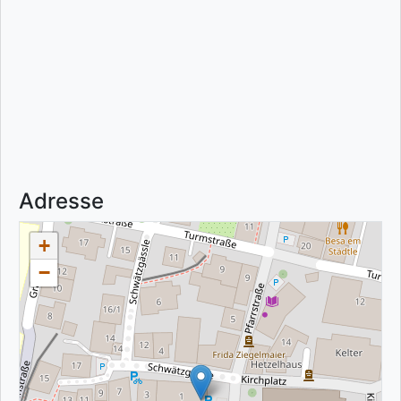
Adresse
+
−