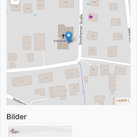
Leaflet
|
Bilder