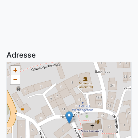
Adresse
+
−