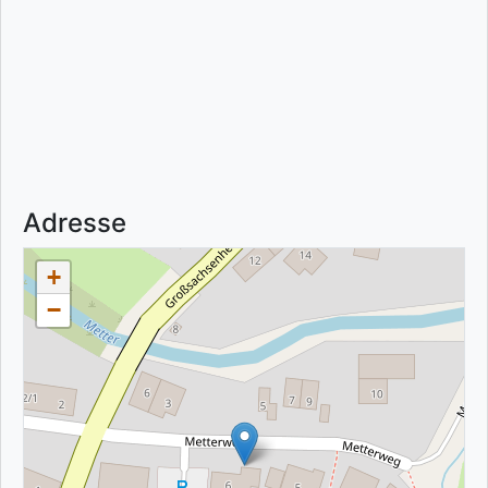
Adresse
+
−