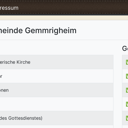
ressum
emeinde Gemmrigheim
G
erische Kirche
r
onen
des Gottesdienstes)