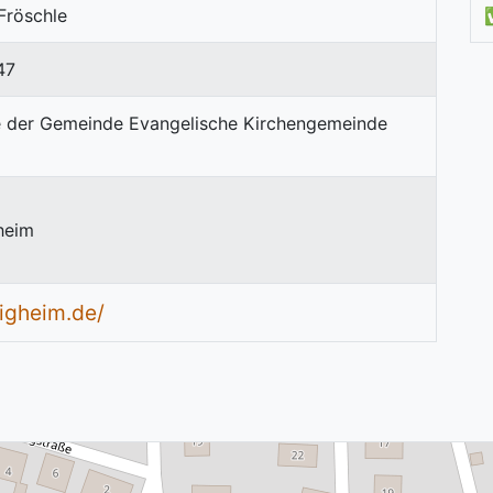
 Fröschle
47
heim
igheim.de/