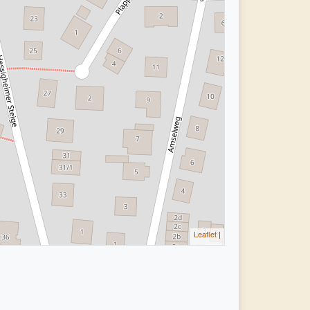
Leaflet
|