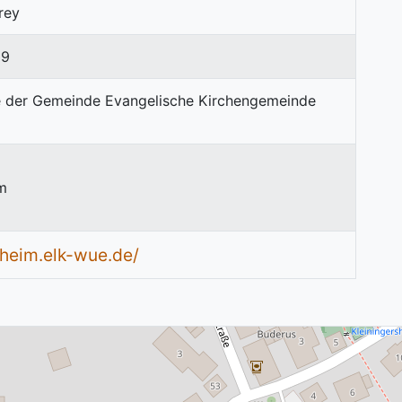
rey
69
m
heim.elk-wue.de/