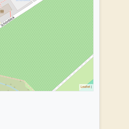
Leaflet
|